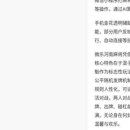
微信小程序打麻
等操作，通过AI
手机金花透明辅助
能，部分用户反映
行、自动连接等技
微乐河南麻将凭
核心特色在于混
魁作为标志性玩
公平随机发牌机
规则人性化，可
活对战，两人对
牌、出牌、碰杠
满，无论身在何
温馨与欢乐。