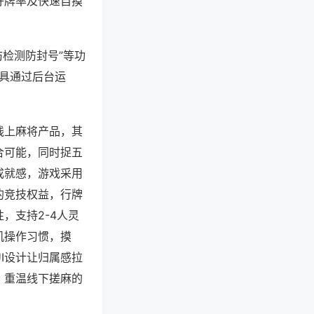
好牌率及快速自摸
防检测防封号”等功
工具通过后台运
线上麻将产品，其
合可能，同时捉五
成就感，游戏采用
的竞技权益，行牌
，支持2-4人灵
机操作习惯，摸
I设计让归属感拉
，重温线下搓麻的