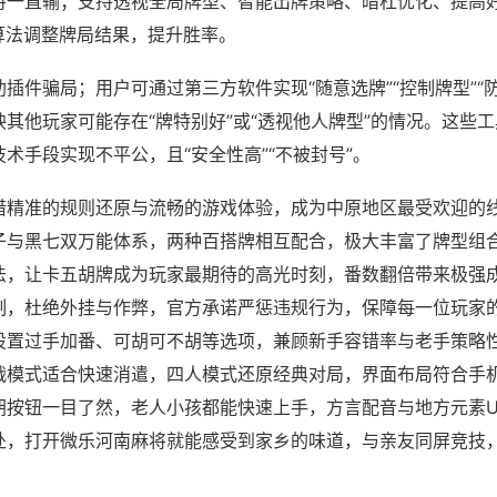
将一直输；支持透视全局牌型、智能出牌策略、暗杠优化、提高
算法调整牌局结果，提升胜率。
插件骗局；用户可通过第三方软件实现“随意选牌”“控制牌型”“
其他玩家可能存在“牌特别好”或“透视他人牌型”的情况。这些
术手段实现不平公，且“安全性高”“不被封号”。
借精准的规则还原与流畅的游戏体验，成为中原地区最受欢迎的
子与黑七双万能体系，两种百搭牌相互配合，极大丰富了牌型组
法，让卡五胡牌成为玩家最期待的高光时刻，番数翻倍带来极强
制，杜绝外挂与作弊，官方承诺严惩违规行为，保障每一位玩家
设置过手加番、可胡可不胡等选项，兼顾新手容错率与老手策略性
战模式适合快速消遣，四人模式还原经典对局，界面布局符合手
胡按钮一目了然，老人小孩都能快速上手，方言配音与地方元素U
处，打开微乐河南麻将就能感受到家乡的味道，与亲友同屏竞技