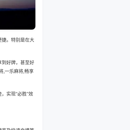
便捷。特别是在大
拿到好牌，甚至好
,一乐麻将,畅享
，实现“必胜”效
。