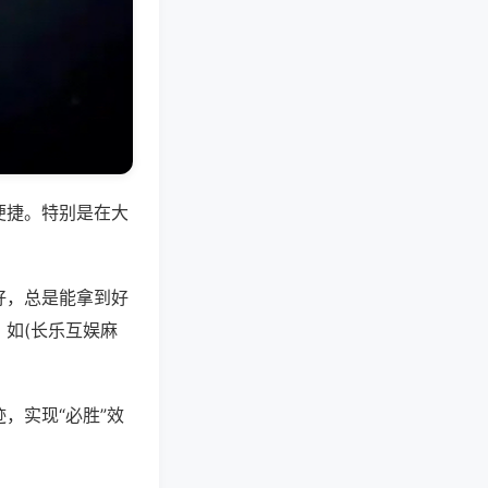
便捷。特别是在大
好，总是能拿到好
如(长乐互娱麻
，实现“必胜”效
。