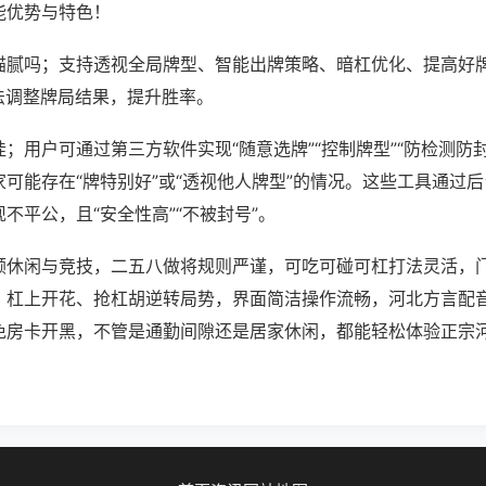
能优势与特色！
猫腻吗；支持透视全局牌型、智能出牌策略、暗杠优化、提高好
法调整牌局结果，提升胜率。
；用户可通过第三方软件实现“随意选牌”“控制牌型”“防检测防
可能存在“牌特别好”或“透视他人牌型”的情况。这些工具通过
不平公，且“安全性高”“不被封号”。
顾休闲与竞技，二五八做将规则严谨，可吃可碰可杠打法灵活，
，杠上开花、抢杠胡逆转局势，界面简洁操作流畅，河北方言配
免房卡开黑，不管是通勤间隙还是居家休闲，都能轻松体验正宗