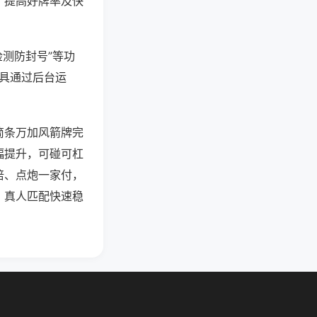
、提高好牌率及快
检测防封号”等功
工具通过后台运
筒条万加风箭牌完
幅提升，可碰可杠
倍、点炮一家付，
，真人匹配快速稳