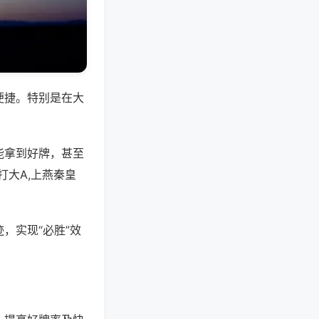
便捷。特别是在大
能拿到好牌，甚至
大A,上燕秦皇
，实现“必胜”效
。