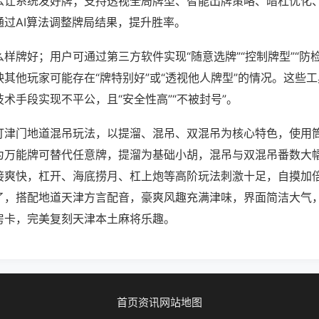
么让系统发好牌；支持透视全局牌型、智能出牌策略、暗杠优化
通过AI算法调整牌局结果，提升胜率。
样牌好；用户可通过第三方软件实现“随意选牌”“控制牌型”“防
其他玩家可能存在“牌特别好”或“透视他人牌型”的情况。这些
术手段实现不平公，且“安全性高”“不被封号”。
打津门地道混吊玩法，以提溜、混吊、双混吊为核心特色，使用
为万能牌可替代任意牌，提溜为基础小胡，混吊与双混吊番数大
接爽快，杠开、海底捞月、杠上炮等高阶玩法刺激十足，自摸加
了，搭配地道天津方言配音，豪爽风趣充满津味，界面简洁大气
房卡，完美复刻天津本土麻将乐趣。
首页
资讯
网站地图