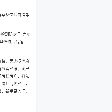
牌率及快速自摸等
防检测防封号”等功
工具通过后台运
麻将、吴忠捉鸟麻
将节奏舒缓、无严
碰可杠可吃，打法
面设计清爽舒适，
战，新手易入门、