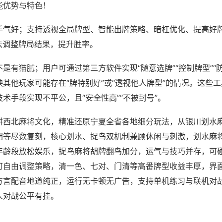
能优势与特色！
手气好；支持透视全局牌型、智能出牌策略、暗杠优化、提高好
法调整牌局结果，提升胜率。
是有猫腻；用户可通过第三方软件实现“随意选牌”“控制牌型”“
其他玩家可能存在“牌特别好”或“透视他人牌型”的情况。这些
术手段实现不平公，且“安全性高”“不被封号”。
耕西北麻将文化，精准还原宁夏全省各地细分玩法，从银川划水
胡等尽数复刻，核心划水、捉鸟双机制兼顾休闲与刺激，划水麻
年龄段放松娱乐，捉鸟麻将胡牌翻鸟加分，运气与技巧并存，可
可自由调整策略，清一色、七对、门清等高番牌型收益丰厚，界
方言配音地道纯正，运行无卡顿无广告，支持单机练习与联机对
人对战公平有挂。