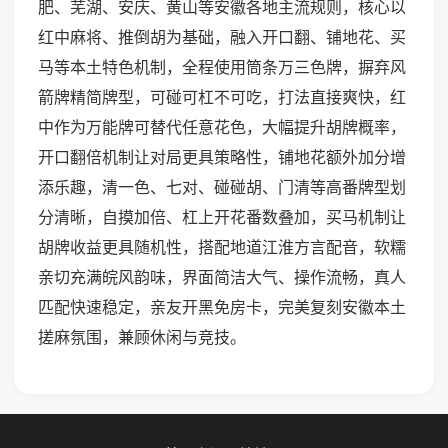
肥、芜湖、安庆、黄山等安徽各地主流规则，核心以
红中麻将、推倒胡为基础，融入开口翻、铺地花、买
马等本土特色机制，全程使用筒条万三色牌，摒弃风
箭牌精简牌型，可碰可杠不可吃，打法直接爽快，红
中作为万能牌可替代任意花色，大幅提升胡牌概率，
开口翻倍机制让对局更具策略性，铺地花额外加分增
添乐趣，清一色、七对、碰碰胡、门清等高番牌型划
分清晰，自摸加倍、杠上开花番数叠加，买马机制让
胡牌收益更具随机性，搭配地道江淮方言配音，软糯
亲切充满皖风韵味，界面简洁大气、操作流畅，真人
匹配快速稳定，亲友开黑免房卡，完美复刻安徽本土
搓麻氛围，兼顾休闲与竞技。