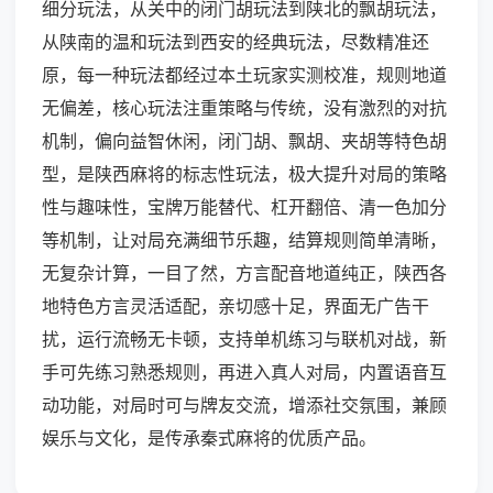
细分玩法，从关中的闭门胡玩法到陕北的飘胡玩法，
从陕南的温和玩法到西安的经典玩法，尽数精准还
原，每一种玩法都经过本土玩家实测校准，规则地道
无偏差，核心玩法注重策略与传统，没有激烈的对抗
机制，偏向益智休闲，闭门胡、飘胡、夹胡等特色胡
型，是陕西麻将的标志性玩法，极大提升对局的策略
性与趣味性，宝牌万能替代、杠开翻倍、清一色加分
等机制，让对局充满细节乐趣，结算规则简单清晰，
无复杂计算，一目了然，方言配音地道纯正，陕西各
地特色方言灵活适配，亲切感十足，界面无广告干
扰，运行流畅无卡顿，支持单机练习与联机对战，新
手可先练习熟悉规则，再进入真人对局，内置语音互
动功能，对局时可与牌友交流，增添社交氛围，兼顾
娱乐与文化，是传承秦式麻将的优质产品。