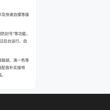
率及快速自摸等操
测防封号”等功能，
通过后台运行、自
碰碰胡、清一色等
语配音朴实接地
围。