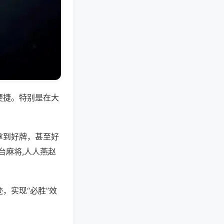
便捷。特别是在大
拿到好牌，甚至好
台麻将,人人燕赵
，实现“必胜”效
。