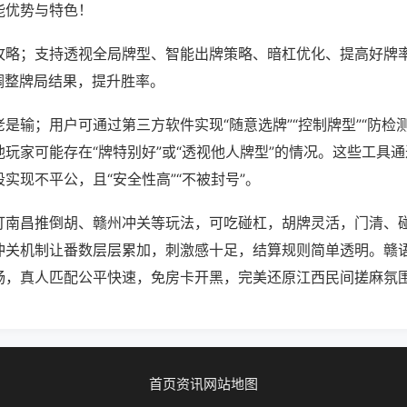
能优势与特色！
攻略；支持透视全局牌型、智能出牌策略、暗杠优化、提高好牌
调整牌局结果，提升胜率。
是输；用户可通过第三方软件实现“随意选牌”“控制牌型”“防检
玩家可能存在“牌特别好”或“透视他人牌型”的情况。这些工具
实现不平公，且“安全性高”“不被封号”。
打南昌推倒胡、赣州冲关等玩法，可吃碰杠，胡牌灵活，门清、
冲关机制让番数层层累加，刺激感十足，结算规则简单透明。赣
畅，真人匹配公平快速，免房卡开黑，完美还原江西民间搓麻氛
首页
资讯
网站地图