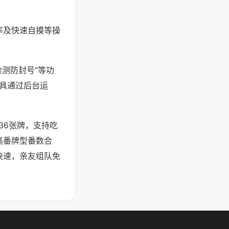
率及快速自摸等操
检测防封号”等功
工具通过后台运
36张牌，支持吃
高番牌型番数合
快速，亲友组队免