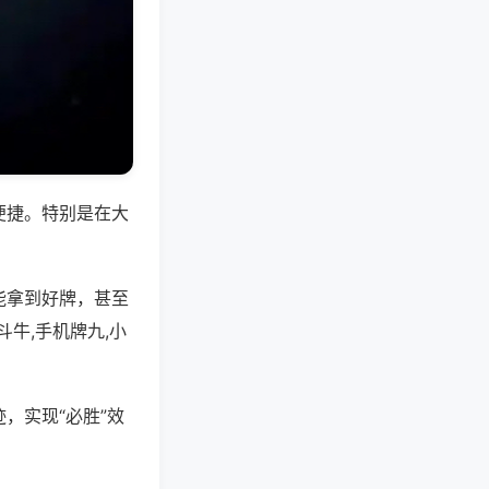
便捷。特别是在大
能拿到好牌，甚至
牛,手机牌九,小
，实现“必胜”效
。