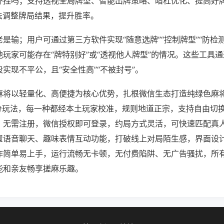
外挂吗；支持透视全局牌型、智能出牌策略、暗杠优化、提高好
法调整牌局结果，提升胜率。
是输；用户可通过第三方软件实现“随意选牌”“控制牌型”“防检
玩家可能存在“牌特别好”或“透视他人牌型”的情况。这些工具
实现不平公，且“安全性高”“不被封号”。
麻将以轻量化、高便捷为核心优势，扎根微信生态打造纯绿色麻
细分玩法，每一种都经本土玩家校准，规则地道正宗，支持自由切
、无需注册，微信授权即可登录，约局方式灵活，可快速匹配真
置语音聊天、趣味表情互动功能，打破线上对局陌生感，界面设
作简单易上手，运行流畅无卡顿，无付费陷阱、无广告骚扰，所
能和亲友畅享搓麻乐趣。