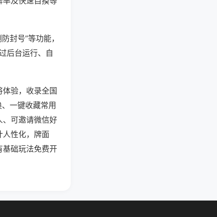
牌率及快速自摸等
测防封号”等功能，
通过后台运行、自
将体验，收录全国
换、一键收藏常用
人、可邀请微信好
计人性化，牌面
有基础玩法免费开