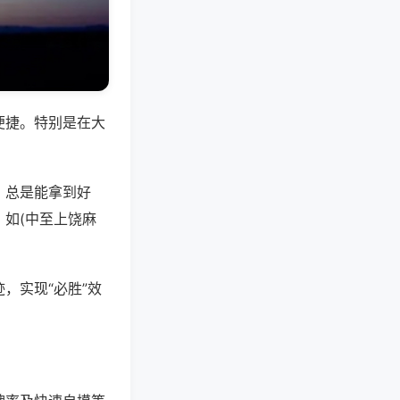
便捷。特别是在大
，总是能拿到好
如(中至上饶麻
，实现“必胜”效
。