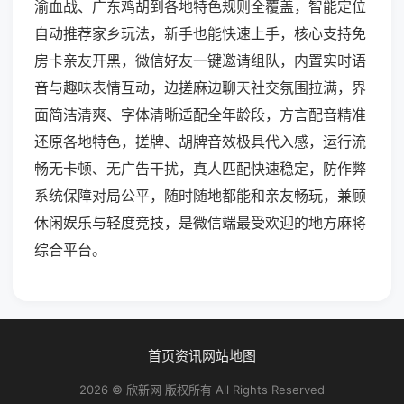
渝血战、广东鸡胡到各地特色规则全覆盖，智能定位
自动推荐家乡玩法，新手也能快速上手，核心支持免
房卡亲友开黑，微信好友一键邀请组队，内置实时语
音与趣味表情互动，边搓麻边聊天社交氛围拉满，界
面简洁清爽、字体清晰适配全年龄段，方言配音精准
还原各地特色，搓牌、胡牌音效极具代入感，运行流
畅无卡顿、无广告干扰，真人匹配快速稳定，防作弊
系统保障对局公平，随时随地都能和亲友畅玩，兼顾
休闲娱乐与轻度竞技，是微信端最受欢迎的地方麻将
综合平台。
首页
资讯
网站地图
2026 © 欣新网 版权所有 All Rights Reserved