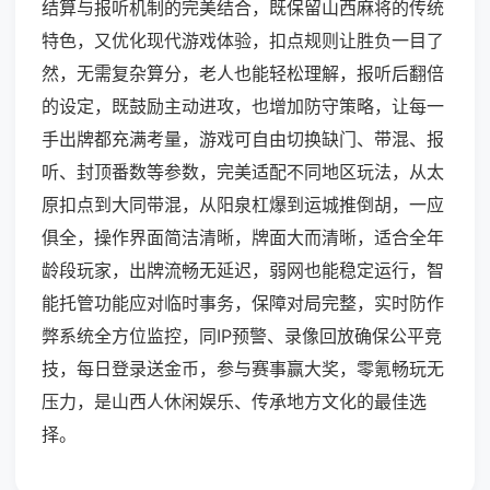
结算与报听机制的完美结合，既保留山西麻将的传统
特色，又优化现代游戏体验，扣点规则让胜负一目了
然，无需复杂算分，老人也能轻松理解，报听后翻倍
的设定，既鼓励主动进攻，也增加防守策略，让每一
手出牌都充满考量，游戏可自由切换缺门、带混、报
听、封顶番数等参数，完美适配不同地区玩法，从太
原扣点到大同带混，从阳泉杠爆到运城推倒胡，一应
俱全，操作界面简洁清晰，牌面大而清晰，适合全年
龄段玩家，出牌流畅无延迟，弱网也能稳定运行，智
能托管功能应对临时事务，保障对局完整，实时防作
弊系统全方位监控，同IP预警、录像回放确保公平竞
技，每日登录送金币，参与赛事赢大奖，零氪畅玩无
压力，是山西人休闲娱乐、传承地方文化的最佳选
择。