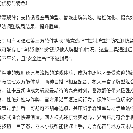
能优势与特色！
输赢规律；支持透视全局牌型、智能出牌策略、暗杠优化、提高
算法调整牌局结果，提升胜率。
；用户可通过第三方软件实现“随意选牌”“控制牌型”“防检测防
可能存在“牌特别好”或“透视他人牌型”的情况。这些工具通过
不平公，且“安全性高”“不被封号”。
借精准的规则还原与流畅的游戏体验，成为中原地区最受欢迎的
子与黑七双万能体系，两种百搭牌相互配合，极大丰富了牌型组
法，让卡五胡牌成为玩家最期待的高光时刻，番数翻倍带来极强
制，杜绝外挂与作弊，官方承诺严惩违规行为，保障每一位玩家
设置过手加番、可胡可不胡等选项，兼顾新手容错率与老手策略性
战模式适合快速消遣，四人模式还原经典对局，界面布局符合手
胡按钮一目了然，老人小孩都能快速上手，方言配音与地方元素U