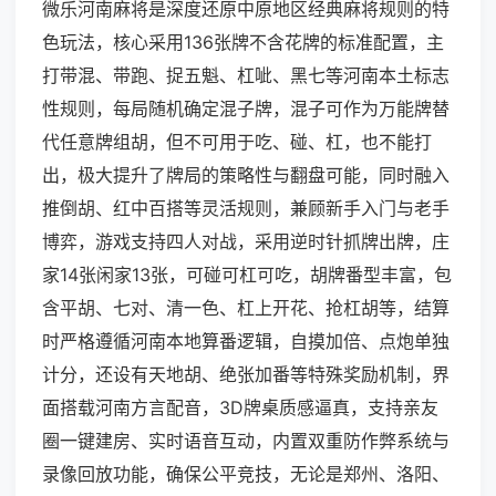
微乐河南麻将是深度还原中原地区经典麻将规则的特
色玩法，核心采用136张牌不含花牌的标准配置，主
打带混、带跑、捉五魁、杠呲、黑七等河南本土标志
性规则，每局随机确定混子牌，混子可作为万能牌替
代任意牌组胡，但不可用于吃、碰、杠，也不能打
出，极大提升了牌局的策略性与翻盘可能，同时融入
推倒胡、红中百搭等灵活规则，兼顾新手入门与老手
博弈，游戏支持四人对战，采用逆时针抓牌出牌，庄
家14张闲家13张，可碰可杠可吃，胡牌番型丰富，包
含平胡、七对、清一色、杠上开花、抢杠胡等，结算
时严格遵循河南本地算番逻辑，自摸加倍、点炮单独
计分，还设有天地胡、绝张加番等特殊奖励机制，界
面搭载河南方言配音，3D牌桌质感逼真，支持亲友
圈一键建房、实时语音互动，内置双重防作弊系统与
录像回放功能，确保公平竞技，无论是郑州、洛阳、