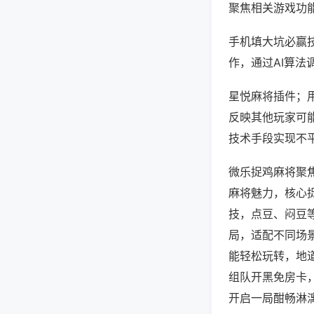
聚焦相关游戏功
手机填大坑必赢
作，通过AI算法
星悦麻将插件；用
反映其他玩家可能
技术手段实现不平
微乐捉鸡麻将聚
麻将魅力，核心
技，点豆、闷豆
局，适配不同场
能轻松玩转，地
组队开黑免房卡
开启一局酣畅淋