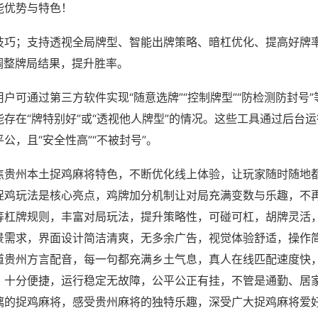
能优势与特色！
技巧；支持透视全局牌型、智能出牌策略、暗杠优化、提高好牌
调整牌局结果，提升胜率。
户可通过第三方软件实现“随意选牌”“控制牌型”“防检测防封号
存在“牌特别好”或“透视他人牌型”的情况。这些工具通过后台
公，且“安全性高”“不被封号”。
焦贵州本土捉鸡麻将特色，不断优化线上体验，让玩家随时随地
捉鸡玩法是核心亮点，鸡牌加分机制让对局充满变数与乐趣，不
等杠牌规则，丰富对局玩法，提升策略性，可碰可杠，胡牌灵活
景需求，界面设计简洁清爽，无多余广告，视觉体验舒适，操作
道贵州方言配音，每一句都充满乡土气息，真人在线匹配速度快
，十分便捷，运行稳定无故障，公平公正有挂，不管是通勤、居
漓的捉鸡麻将，感受贵州麻将的独特乐趣，深受广大捉鸡麻将爱