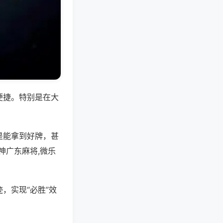
便捷。特别是在大
是能拿到好牌，甚
神广东麻将,微乐
，实现“必胜”效
。