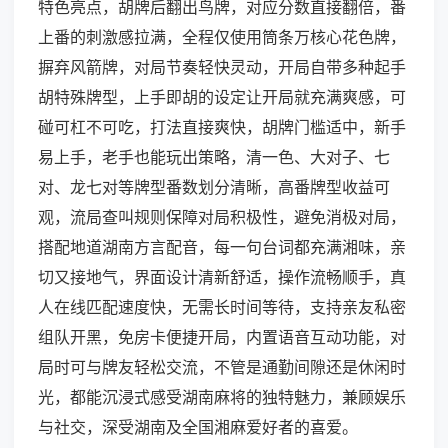
特色亮点，胡牌后翻出鸟牌，对应分数直接翻倍，番
上番的刺激感拉满，全程仅使用筒条万核心花色牌，
摒弃风箭牌，对局节奏轻快灵动，开局自带多种起手
胡特殊牌型，上手即胡的设定让开局就充满爽感，可
碰可杠不可吃，打法直接爽快，胡牌门槛适中，新手
易上手，老手也能玩出策略，清一色、大对子、七
对、龙七对等牌型番数划分清晰，高番牌型收益可
观，流局查叫规则保障对局积极性，避免消极对局，
搭配地道湖南方言配音，每一句台词都充满湘味，亲
切又接地气，界面设计清新舒适，操作流畅顺手，真
人在线匹配速度快，无需长时间等待，支持亲友私密
组队开黑，免房卡便捷开局，内置语音互动功能，对
局时可与牌友轻松交流，不管是通勤间隙还是休闲时
光，都能沉浸式感受湖南麻将的独特魅力，兼顾娱乐
与社交，深受湖南及全国湘麻爱好者的喜爱。