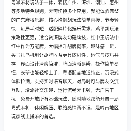
粤派麻将玩法于一体，囊括广州、深圳、潮汕、惠州
等多地特色规则，无需切换多个应用，就能体验完整
的广东麻将乐趣，核心推倒胡玩法简单直接，节奏轻
快，每局耗时短，适配碎片化娱乐需求，鸡平胡玩法
策略性更强，适合资深牌友切磋牌技，红中王玩法中
红中作为万能牌，大幅提升胡牌概率，趣味感十足，
买马扎鸟机制让胡牌收益更具随机性，运气与技巧并
存，界面设计清爽简洁，牌面清晰易辨，操作简单易
懂，长辈也能轻松上手，粤语配音地道纯正，沉浸式
体验拉满，支持实时语音聊天，对局时可与牌友交流
互动，增添社交乐趣，运行流畅无卡顿，无广告干
扰，免费开放所有基础玩法，随时随地都能开启一局
粤式麻将，休闲解压、联络感情两不误，是岭南地区
玩家线上搓麻的首选。